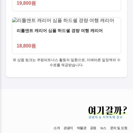
소개
관광지
박물관
공원
뉴스
문의 및 요청