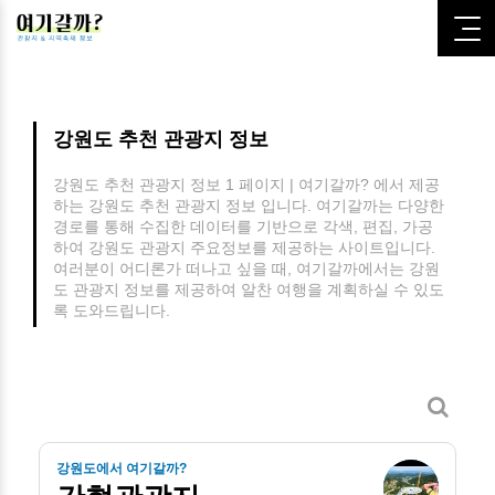
강원도 추천 관광지 정보
강원도 추천 관광지 정보 1 페이지 | 여기갈까? 에서 제공
하는 강원도 추천 관광지 정보 입니다.
여기갈까는 다양한
경로를 통해 수집한 데이터를 기반으로 각색, 편집, 가공
하여 강원도 관광지 주요정보를 제공하는 사이트입니다.
여러분이 어디론가 떠나고 싶을 때, 여기갈까에서는 강원
도 관광지 정보를 제공하여 알찬 여행을 계획하실 수 있도
록 도와드립니다.
강원도에서 여기갈까?