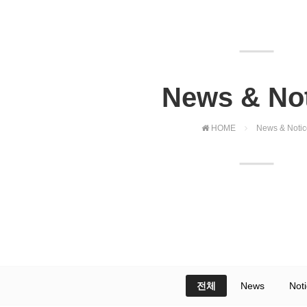
News & No
HOME
News & Notic
전체
News
Not