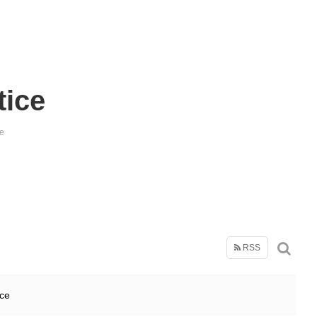
tice
e
RSS
ice