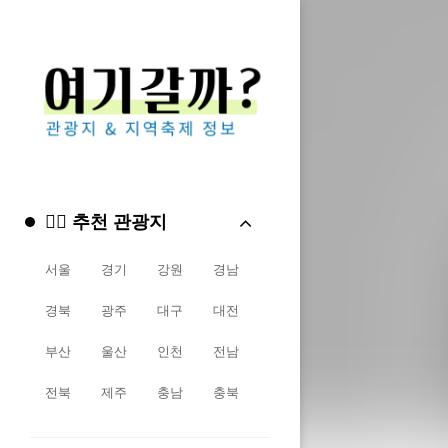
🏳️‍🌈 추천 관광지
서울
경기
강원
경남
경북
광주
대구
대전
부산
울산
인천
전남
전북
제주
충남
충북