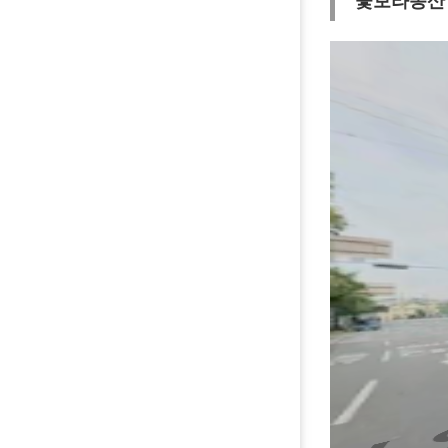
꽃보라동산
연