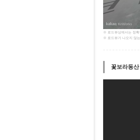
연암
, KnWorks
※ 로드뷰상에서는 정확한
※ 로드뷰가 나오지 않는
꽃보라동산