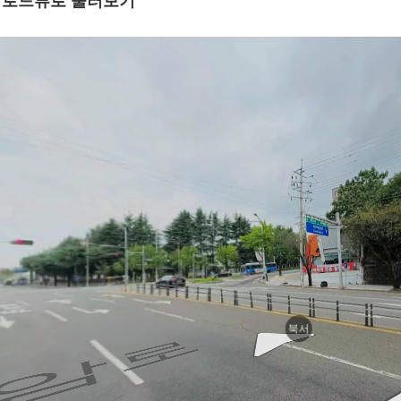
 로드뷰로 둘러보기
암로
북서