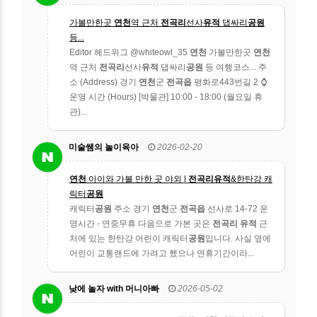
가볼만한곳
연천
역 근처
전곡리
선사
유적
댑싸리
공원
등...
Editor 헤드위그 @whiteowl_35
연천
가볼만한곳
연천
역 근처
전곡리
선사
유적
댑싸리
공원
등 여행코스... 주
소 (Address) 경기
연천
군
전곡읍
평화로443번길 2 ⌚️
운영 시간 (Hours) [박물관] 10:00 - 18:00 (월요일 휴
관)...
미술쌤의 놀이육아
2026-02-20
연천
아이와 가볼 만한 곳 야외 |
전곡리유적
&한탄강 캐
릭터
공원
캐릭터
공원
주소 경기
연천
군
전곡읍
선사로 14-72 운
영시간 - 연중무휴 다음으로 가본 곳은
전곡리 유적
근
처에 있는 한탄강 어린이 캐릭터
공원
입니다. 사실 옆에
어린이 교통랜드에 가려고 했으나 연휴기간이라...
낮에 놀자 with 머니아빠
2026-05-02