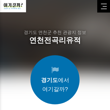
경기도 연천군 추천 관광지 정보
연천전곡리유적
경기도
에서
여기갈까?