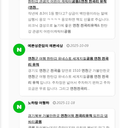
한탄강 관광지 어린이 캐릭터
공원
&
연천 전곡리 유적
(
연천
...
작년에 초3이 1등 했다고? 상금이 백만원이라는 말에
삼행시 응모 ㅋㅋㅋㅋ 응모하면 책도 선물로 주십니다.
피크닉 갬성으로 놀기에 좋은
연천 전곡리유적
& 한탄
강 관광지 어린이캐릭터
공원
예쁜성준맘의 예쁜세상
2025-10-09
연천
군 여행 한탄강 유네스토 세계지질
공원
연천 전곡
리 유적
경기도
연천
군
전곡읍
양연로 1510
연천
군 가볼만한곳
연천
군 여행 한탄강 유네스토 세계지질
공원
연천 전곡
리 유적
입니다. 주차장은 넓어서 주차하기 편하고 주차
요금은 무료 입니다. 그리고
연천전곡리
...
노햐랑 여행햐
2025-11-18
경기북부 가볼만한곳
연천
여행
전곡리유적
임진강 댑
싸리
공원
공원
들러봤는데요! 주말이지만 오히려 붐비지 않고 한