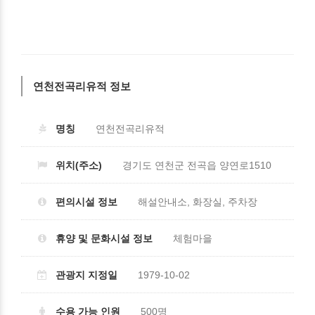
연천전곡리유적 정보
명칭
연천전곡리유적
위치(주소)
경기도 연천군 전곡읍 양연로1510
편의시설 정보
해설안내소, 화장실, 주차장
휴양 및 문화시설 정보
체험마을
관광지 지정일
1979-10-02
수용 가능 인원
500명