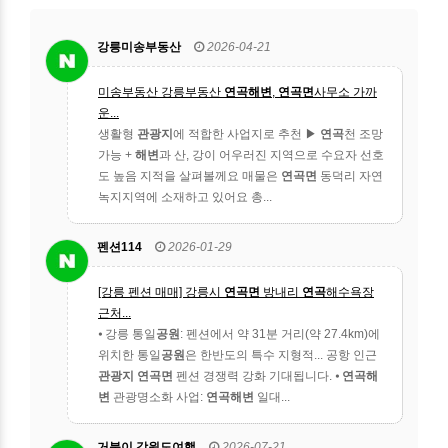
강릉미송부동산
2026-04-21
미송부동산 강릉부동산
연곡해변
,
연곡면
사무소 가까
운...
생활형
관광지
에 적합한 사업지로 추천 ▶
연곡
천 조망
가능 +
해변
과 산, 강이 어우러진 지역으로 수요자 선호
도 높음 지적을 살펴볼께요 매물은
연곡면
동덕리 자연
녹지지역에 소재하고 있어요 총...
펜션114
2026-01-29
[강릉 펜션 매매] 강릉시
연곡면
방내리
연곡
해수욕장
근처...
⦁ 강릉 통일
공원
: 펜션에서 약 31분 거리(약 27.4km)에
위치한 통일
공원
은 한반도의 특수 지형적... 공항 인근
관광지
연곡면
펜션 경쟁력 강화 기대됩니다. ⦁
연곡해
변
관광명소화 사업:
연곡해변
일대...
거북이 강원도여행
2026-07-21