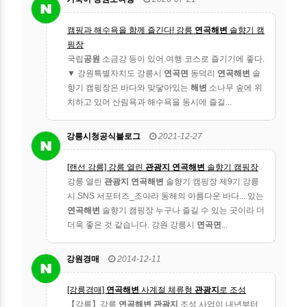
캠핑과 해수욕을 함께 즐긴다! 강릉
연곡해변
솔향기 캠
핑장
국립
공원
소금강 등이 있어 여행 코스로 즐기기에 좋다.
▼ 강원특별자치도 강릉시
연곡면
동덕리
연곡해변
솔
향기 캠핑장은 바다와 맞닿아있는
해변
소나무 숲에 위
치하고 있어 산림욕과 해수욕을 동시에 즐길...
강릉시청공식블로그
2021-12-27
[랜선 강릉] 강릉 열린
관광지
연곡해변
솔향기 캠핑장
강릉 열린
관광지
연곡해변
솔향기 캠핑장 제9기 강릉
시 SNS 서포터즈_조아라 동해의 아름다운 바다... 있는
연곡해변
솔향기 캠핑장 누구나 즐길 수 있는 곳이라 더
더욱 좋은 것 같습니다. 강원 강릉시
연곡면
...
강원경매
2014-12-11
[강릉경매]
연곡해변
사계절 체류형
관광지
로 조성
【강릉】강릉
연곡해변 관광지
조성 사업이 내년부터