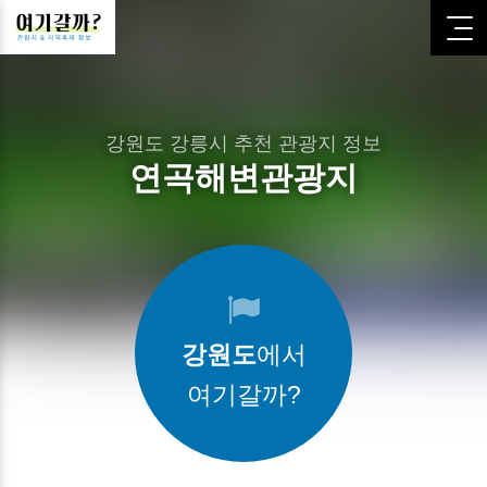
강원도 강릉시 추천 관광지 정보
연곡해변관광지
강원도
에서
여기갈까?