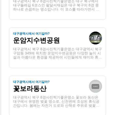
대구광역시 북구 8경사진찍기좋은명소 대구 북구에서
대구둘레길 6코스인 팔달서재길은 대구 북구의 8경 중
하나로 손꼽히는 명소입니다. 이 코스를 따라가면서 금
호강 하중도와 팔달대교를 아름답게 조망할 수 있습니
다. 특히, 팔달대교 야경은 화려한 불빛으로 꾸며져 금호
강을 따라 펼쳐지며, . . .
대구광역시에서 여기갈까?
운암지수변공원
대구광역시 북구 8경사진찍기좋은명소 대구광역시 북구
구암동 349에 위치한 운암지수변공원은 다양한 놀이 시
설과 아름다운 환경을 제공하여 시민들에게 재미와 휴식
을 동시에 선사하는 공원입니다. 이 공원은 특히 유아들
과 가족들을 위한 많은 놀이 시설과 활동을 갖추고 있어
인기가 많습니다 . . .
대구광역시에서 여기갈까?
꽃보라동산
대구광역시 북구 8경사진찍기좋은명소 꽃보라 동산은
대구에서 유명한 벚꽃 명소로, 신천변에 조성된 휴식공
간입니다. 봄에는 자전거 도로와 산책로 주위로 벚꽃이
아름답게 피어 시민들의 사랑을 받는 곳으로 알려져 있
습니다. 2018년 봄에는 '사랑고백길' 테마로 포토존이 조