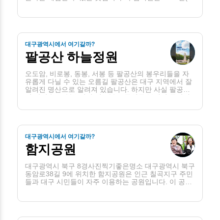
종 6년)에 설립되었으며, 1675년(숙종 원년)에는 구계
서침 선생을 모시기 시작했습니다. 그 후 1718년(숙종 .
. .
대구광역시에서 여기갈까?
팔공산 하늘정원
오도암, 비로봉, 동봉, 서봉 등 팔공산의 봉우리들을 자
유롭게 다닐 수 있는 오름길 팔공산은 대구 지역에서 잘
알려진 명산으로 알려져 있습니다. 하지만 사실 팔공산
의 가장 높은 봉우리인 비로봉은 군위군 부계면 동산리
에 위치해 있습니다. 이 봉우리는 동봉과 서봉에 의해 보
좌를 . . .
대구광역시에서 여기갈까?
함지공원
대구광역시 북구 8경사진찍기좋은명소 대구광역시 북구
동암로38길 9에 위치한 함지공원은 인근 칠곡지구 주민
들과 대구 시민들이 자주 이용하는 공원입니다. 이 공원
은 어린이 물놀이장과 함께 설치되어 있어 아이들에게
인기가 있습니다. 또한, 2019년에는 대구광역시 북구청
에서 노령화 사 . . .