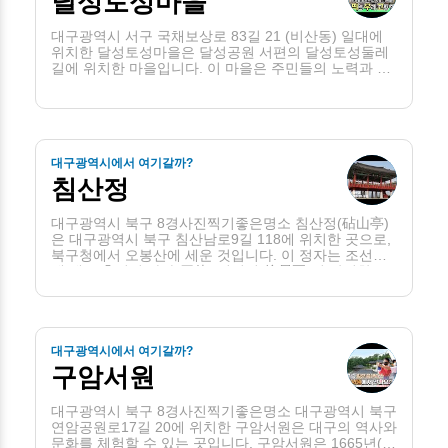
달성토성마을
대구광역시 서구 국채보상로 83길 21 (비산동) 일대에
위치한 달성토성마을은 달성공원 서편의 달성토성둘레
길에 위치한 마을입니다. 이 마을은 주민들의 노력과 사
업의 결과로 진정한 도시재생의 모델이 되고 있습니다.
특히, 화분을 꺼내놓고 시작된 골목정원사업을 통해 주
민들은 마을을 아름답게 . . .
대구광역시에서 여기갈까?
침산정
대구광역시 북구 8경사진찍기좋은명소 침산정(砧山亭)
은 대구광역시 북구 침산남로9길 118에 위치한 곳으로,
북구청에서 오봉산에 세운 것입니다. 이 정자는 조선시
대 대구 출신인 사가(四佳) 서거정(徐居正)이 작성한
「대구십영(大邱十詠)」 중 제10경인 '침산만조(砧山晚
照)'에 영감을 . . .
대구광역시에서 여기갈까?
구암서원
대구광역시 북구 8경사진찍기좋은명소 대구광역시 북구
연암공원로17길 20에 위치한 구암서원은 대구의 역사와
문화를 체험할 수 있는 곳입니다. 구암서원은 1665년(현